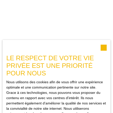
LE RESPECT DE VOTRE VIE
PRIVÉE EST UNE PRIORITÉ
JE RECHERCHE UN BIEN
POUR NOUS
Vente maison Trans-en-Provence (83720)
Nous utilisons des cookies afin de vous offrir une expérience
Vente appartement Trans-en-Provence (83720)
optimale et une communication pertinente sur notre site.
Grace à ces technologies, nous pouvons vous proposer du
Vente maison Draguignan (83300)
contenu en rapport avec vos centres d'intérêt. Ils nous
Location appartement Draguignan (83300)
permettent également d'améliorer la qualité de nos services et
la convivialité de notre site internet. Nous utiliserons
Vente maison Ampus (83111)