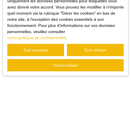
uniquement les données personnelles pour lesquelles vous
Vente maison Flayosc (83780)
avez donné votre accord. Vous pouvez les modifier à n'importe
quel moment via la rubrique ″Gérer les cookies″ en bas de
notre site, à l'exception des cookies essentiels à son
fonctionnement. Pour plus d'informations sur vos données
JE SUIS PROPRIÉTAIRE
personnelles, veuillez consulter
notre politique de confidentialité
.
Estimez votre bien
Tout accepter
Tout refuser
Vendre avec nous
Espace vendeur
Personnaliser
Gestion locative
Nous contacter
INFORMATIONS
Nos honoraires
Nos honoraires