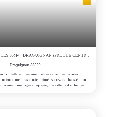
IÈCES 80M² – DRAGUIGNAN (PROCHE CENTRE-
Draguignan 83300
 individuelle est idéalement située à quelques minutes du
 environnement résidentiel animé. Au rez-de-chaussée : un
ntièrement aménagée et équipée, une salle de douche, des
 la machine à laver. À l'étage : trois chambres dont deux avec
 tout climatisé pour un confort optimal en toute saison.
sse et d'un cabanon, ainsi que de deux places de stationnement
aximisez vos chances pour cette location ! Avant de nous
ndre à nos critères de solvabilité (revenus équivalents à 3 fois