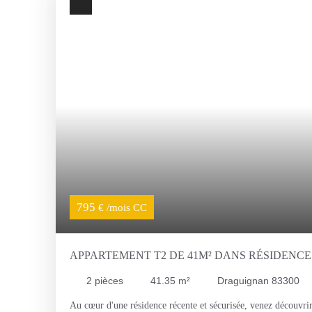
Avant de nous contacter, assurez-vous de répondre à nos critèr
équivalents à 3 fois le loyer). Pour une première prise de con
privilégier l'envoi d'un message. Nous vous répondrons avec u
votre candidature et soumettre votre dossier en toute sécurit
795
€ /mois CC
APPARTEMENT T2 DE 41M² DANS RÉSIDENCE
SÉCURISÉE
2
pièces
41.35
m²
Draguignan 83300
Au cœur d'une résidence récente et sécurisée, venez découvr