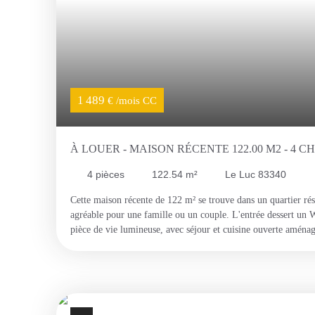
1 489
€ /mois CC
À LOUER - MAISON RÉCENTE 122.00 M2 - 4 
QUARTIER RÉSIDENTIEL CALME
4
pièces
122.54
m²
Le Luc 83340
Cette maison récente de 122 m² se trouve dans un quartier rés
agréable pour une famille ou un couple. L'entrée dessert un
pièce de vie lumineuse, avec séjour et cuisine ouverte aménag
chambres, un bureau (idéal en télétravail ou en chambre d'app
moderne. À l'extérieur, une terrasse donne sur un jardin arbor
plein air et les enfants. Un garage avec accès direct à la mai
résumé : maison récente et bien entretenue, quartier calme, ja
garage accessible directement depuis l'intérieur. Maximisez vo