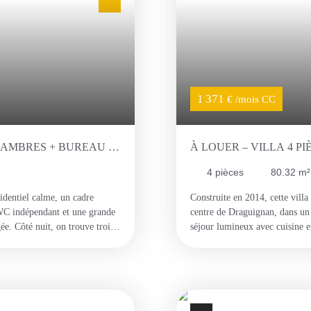
1 371
€ /mois CC
CHAMBRES + BUREAU -
À LOUER – VILLA 4 P
VILLE)
4
pièces
80.32
m²
identiel calme, un cadre
Construite en 2014, cette villa
 WC indépendant et une grande
centre de Draguignan, dans un
ée. Côté nuit, on trouve trois
séjour lumineux avec cuisine e
oint) et une salle d'eau
WC séparés et un local dédié à
é, parfait pour les repas en
rangements muraux intégrés, le
son complète ce bien. En
L'extérieur dispose d'une terra
rdin arboré avec terrasse,
privatives devant la maison. M
s chances pour cette location !
contacter, assurez-vous de répo