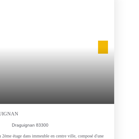
ise de contact efficace, merci de privilégier l'envoi d'un
avec un lien sécurisé pour préciser votre candidature et
e sécurité.
UIGNAN
Draguignan 83300
 2ème étage dans immeuble en centre ville, composé d'une