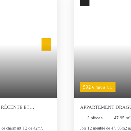
es de solvabilité (revenus
le loyer). Pour une première pr
tact efficace, merci de
message. Nous vous répondrons 
n lien sécurisé pour préciser
soumettre votre dossier en tout
é.
592
€ /mois CC
 RÉCENTE ET
APPARTEMENT DRAG
2
pièces
47.95
m²
ir ce charmant T2 de 42m²,
Joli T2 meublé de 47. 95m2 au