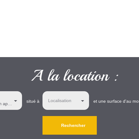
A la location :
Localisation
situé à
et une surface d'au mo
une maison, un appartement
Rechercher