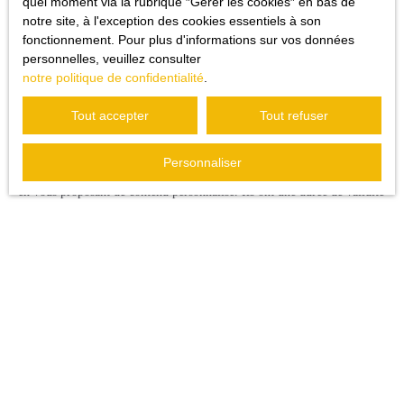
quel moment via la rubrique ″Gérer les cookies″ en bas de
contact@costori.fr
notre site, à l'exception des cookies essentiels à son
+33 4 94 67 77 88
fonctionnement. Pour plus d'informations sur vos données
personnelles, veuillez consulter
Cookies
notre politique de confidentialité
.
Tout accepter
Tout refuser
Lors de la consultation du site, des informations relatives à votre
appareil peuvent être enregistrées dans des fichiers texte appelés
"Cookies", et placés dans votre navigateur. Par l’identification de votre
Personnaliser
terminal ils servent principalement, à optimiser votre utilisation du site
en vous proposant de contenu personnalisé. Ils ont une durée de validité
fixe.
Les utilisateurs ont la liberté de s’opposer à l’enregistrement de
"cookies" en se servant des fonctionnalités correspondantes de leur
navigateur. Cependant cette démarche peut altérer ou rendre impossible
l’accès à certains services du site.
Cookies nécessaires au bon fonctionnement du site - Permettent une
utilisation du site optimale.
Cookies de mesure d’audience - ont pour finalité la réalisation de