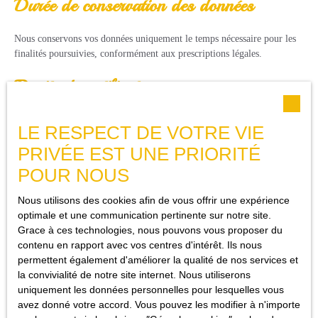
Durée de conservation des données
Nous conservons vos données uniquement le temps nécessaire pour les
finalités poursuivies, conformément aux prescriptions légales.
Droits des utilisateurs
Conformément à la réglementation européenne et à la loi Informatique
LE RESPECT DE VOTRE VIE
et libertés du 6 janvier 1978, les internautes dont les données
personnelles sont traitées par la société Costori ont le droit d’accéder à
PRIVÉE EST UNE PRIORITÉ
leurs données et le droit de demander la rectification, la mise à jour et
POUR NOUS
la suppression de leurs données personnelles en
Nous utilisons des cookies afin de vous offrir une expérience
Si vous ne souhaitez pas faire l'objet de prospection commerciale par
optimale et une communication pertinente sur notre site.
voie téléphonique, vous pouvez vous inscrire gratuitement sur la liste
Grace à ces technologies, nous pouvons vous proposer du
d'opposition au démarchage téléphonique, prévu par l'article L223-1 du
contenu en rapport avec vos centres d'intérêt. Ils nous
code de la consommation, sur le site Internet
www.bloctel.gouv.fr
ou
permettent également d'améliorer la qualité de nos services et
par courrier adressé à Société Worldline, Service Bloctel, CS 61311,
la convivialité de notre site internet. Nous utiliserons
41013 BLOIS CEDEX.
uniquement les données personnelles pour lesquelles vous
avez donné votre accord. Vous pouvez les modifier à n'importe
Costori