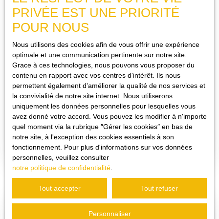
Vidéo disponible sur demande.
PRIVÉE EST UNE PRIORITÉ
POUR NOUS
Nous utilisons des cookies afin de vous offrir une expérience
optimale et une communication pertinente sur notre site.
102 000
€
Grace à ces technologies, nous pouvons vous proposer du
contenu en rapport avec vos centres d'intérêt. Ils nous
permettent également d'améliorer la qualité de nos services et
T2 RÉCENT AVEC JARDIN ET CLIMATISATION À
la convivialité de notre site internet. Nous utiliserons
TRANS-EN-PROVENCE
uniquement les données personnelles pour lesquelles vous
2
pièces
39.05
m²
avez donné votre accord. Vous pouvez les modifier à n'importe
Trans-en-Provence 83720
quel moment via la rubrique ″Gérer les cookies″ en bas de
notre site, à l'exception des cookies essentiels à son
TRANS-EN-PROVENCE – T2 avec jardin dans résidence
fonctionnement. Pour plus d'informations sur vos données
récente au calme Situé dans un environnement paisible au sein
personnelles, veuillez consulter
d’une résidence récente, sécurisée et bien entretenue, ce
notre politique de confidentialité
.
charmant appartement 2 pièces de 38 m² offre un cadre de vie
agréable, idéal pour un premier achat ou un investissement
Tout accepter
Tout refuser
locatif. Anciennement loué 650€ hors charges. Rentabilité 7.
65% brut. Il se compose d’un séjour lumineux avec cuisine
Personnaliser
ouverte, créant un espace de vie convivial et fonctionnel, d’une