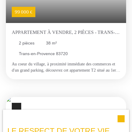
central, son calme et son potentiel.
99 000
€
APPARTEMENT À VENDRE, 2 PIÈCES - TRANS-
EN-PROVENCE 83720
2
pièces
38
m²
Trans-en-Provence 83720
Au coeur du village, à proximité immédiate des commerces et
d'un grand parking, découvrez cet appartement T2 situé au 1er
étage d'une petite copropriété. Il se compose d'une entrée
desservant une cuisine indépendante équipée, un séjour
lumineux, une chambre ainsi qu'une salle d'eau avec WC. Une
cave vient compléter ce bien. Les prestations ont été récemment
rénovées avec des équipements récents : électricité, plomberie,
peintures, système de chauffage et chauffe-eau. Les menuiseries
en PVC double vitrage assurent un bon confort thermique et
phonique. Appartement fonctionnel, bien entretenu et idéalement
situé, parfait pour un premier achat ou un investissement locatif.
LE RESPECT DE VOTRE VIE