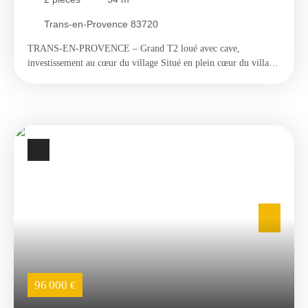
Trans-en-Provence 83720
TRANS-EN-PROVENCE – Grand T2 loué avec cave,
investissement au cœur du village Situé en plein cœur du village
de Trans-en-Provence, au rez-de-chaussée d’une maison de
village, ce grand T2 lumineux bénéficie d’un accès indépendant
depuis une rue piétonne calme, offrant à la fois tranquillité et
proximité immédiate des commodités. Le bien se compose d’une
vaste pièce de vie agréable, d’une chambre spacieuse, d’une
cuisine séparée ainsi que d’une salle d’eau. Une cave voûtée
privative complète l’ensemble, idéale pour du stockage ou pour
valoriser davantage le bien. L’appartement est fonctionnel en
l’état, tout en offrant un beau potentiel d’optimisation.
Quelques rafraîchissements permettront de révéler pleinement
ses atouts et d’en améliorer encore la valorisation locative à
moyen terme. Le bien est vendu loué, avec un loyer mensuel de
472 € hors charges, auxquels s’ajoutent 24 € de provisions
incluant l’eau froide. Rentabilité brut de 6. 7% Son
emplacement central, au sein d’un secteur recherché du village,
96 000
€
constitue un véritable atout pour la pérennité de l’investissement.