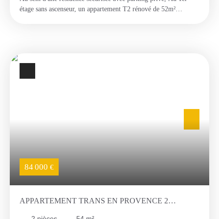
étage sans ascenseur, un appartement T2 rénové de 52m²
composé d'un hall d'entrée avec placards, cuisine indépendante
avec loggia de 6m2 , une pièce indépendante pouvant servir de
cellier ou dressing, un séjour de 17m² avec une belle terrasse de
8m2 offrant une vue sur le jardin de la copropriété, une
chambre, une salle d'eau avec douche à l'italienne, un wc
indépendant. 1 Place de parking privative incluse.
84 000
€
APPARTEMENT TRANS EN PROVENCE 2
PIÈCE(S) 54.40 M2
2
pièces
54
m²