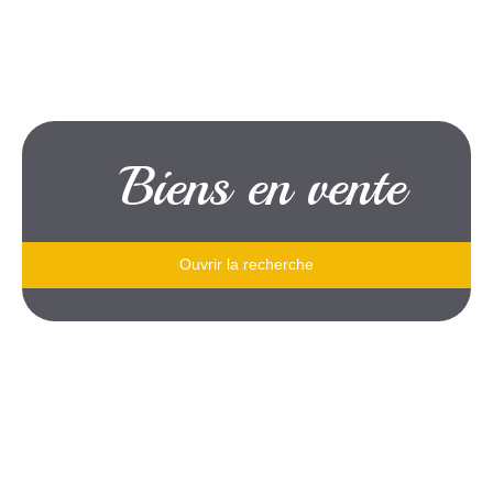
Biens en vente
Ouvrir la recherche
Type de bien
Je souhaite
un appartement
Localisation
situé à
Trans-en-Provence (83720)