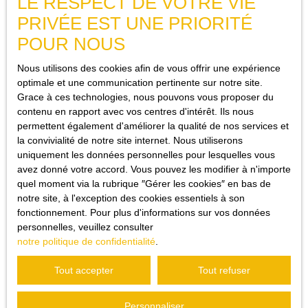
LE RESPECT DE VOTRE VIE
d'un message. Nous vous répondrons avec un lien sécurisé pour
PRIVÉE EST UNE PRIORITÉ
préciser votre candidature et soumettre votre dossier en toute
sécurité.
POUR NOUS
Nous utilisons des cookies afin de vous offrir une expérience
optimale et une communication pertinente sur notre site.
Grace à ces technologies, nous pouvons vous proposer du
JE RECHERCHE UN BIEN
contenu en rapport avec vos centres d'intérêt. Ils nous
permettent également d'améliorer la qualité de nos services et
Vente maison Trans-en-Provence (83720)
la convivialité de notre site internet. Nous utiliserons
Vente appartement Trans-en-Provence (83720)
uniquement les données personnelles pour lesquelles vous
avez donné votre accord. Vous pouvez les modifier à n'importe
Vente maison Draguignan (83300)
quel moment via la rubrique ″Gérer les cookies″ en bas de
Location appartement Draguignan (83300)
notre site, à l'exception des cookies essentiels à son
fonctionnement. Pour plus d'informations sur vos données
Vente maison Ampus (83111)
personnelles, veuillez consulter
Vente maison Flayosc (83780)
notre politique de confidentialité
.
Tout accepter
Tout refuser
JE SUIS PROPRIÉTAIRE
Personnaliser