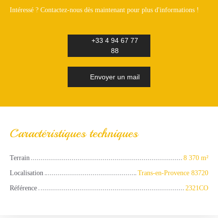
Intéressé ? Contactez-nous dès maintenant pour plus d'informations !
+33 4 94 67 77
88
Envoyer un mail
Caractéristiques techniques
Terrain
8 370
m²
Localisation
Trans-en-Provence 83720
Référence
2321CO