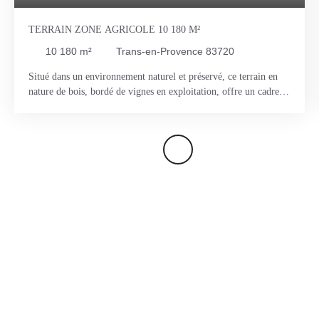
TERRAIN ZONE AGRICOLE 10 180 M²
10 180
m²
Trans-en-Provence 83720
Situé dans un environnement naturel et préservé, ce terrain en
nature de bois, bordé de vignes en exploitation, offre un cadre
calme. Classé en zone agricole, il est non constructible. Terrain
non desservi, sans aucun accès direct (ni piéton ni véhicule). Ce
bien s’adresse principalement à un projet de détention foncière
ou d’investissement à long terme. Pour plus d’informations,
contactez-nous.