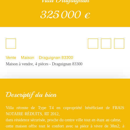
325 000
€
Vente
Maison
Draguignan 83300
Maison à vendre, 4 pièces - Draguignan 83300
Descriptif du bien
Villa récente de Type T4 en copropriété bénéficiant de FRAIS
NOTAIRE RÉDUITS, RT 2012,
dans résidence sécurisée, proche du centre ville tout en étant au calme,
cette maison offre tout le confort avec sa pièce à vivre de 38m2, à