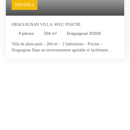
599 000
€
DRAGUIGNAN VILLA AVEC PISICNE
9
pièces
204
m²
Draguignan 83300
Villa de plain-pied – 204 m² – 2 habitations – Piscine –
Draguignan Dans un environnement agréable et facilement
accessible, découvrez cette villa de plain-pied développant une
surface totale d’environ 204 m², composée de 9 pièces et offrant
une configuration idéale pour une grande famille ou un projet
avec logement indépendant. La maison principale, construite à
partir de 1968 et parfaitement entretenue, se compose d’un hall
d’entrée, d’un dégagement, d’un cellier/buanderie, d’une cuisine
indépendante, d’un séjour, d’un bureau, d’un WC, d’une salle de
bains ainsi que de trois chambres. En complément, une seconde
habitation attenante mais totalement indépendante, réalisée en
2005, propose un séjour avec cuisine ouverte, un dégagement,
un WC, une salle d’eau ainsi que deux chambres. Cet espace est
idéal pour accueillir famille, amis, ou générer un revenu locatif.
L’ensemble offre une belle modularité avec la possibilité de