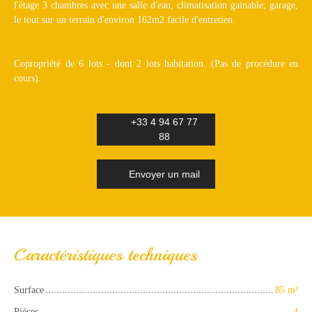
l'étage 3 chambres avec une salle d'eau, climatisation gainable; garage,
le tout sur un terrain d'environ 162m2 facile d'entretien.
Copropriété de 6 lots - dont 2 lots habitation. (Pas de procédure en
cours).
+33 4 94 67 77
88
Envoyer un mail
Caractéristiques techniques
Surface
85
m²
Pièces
4