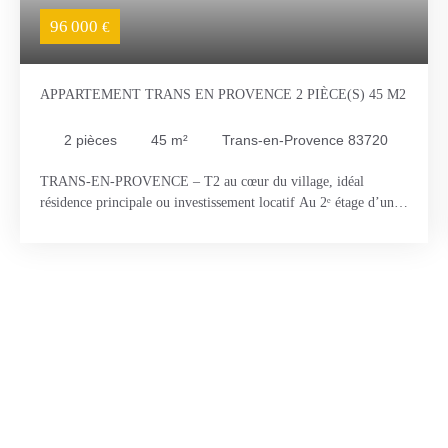
96 000
€
APPARTEMENT TRANS EN PROVENCE 2 PIÈCE(S) 45 M2
2
pièces
45
m²
Trans-en-Provence 83720
TRANS-EN-PROVENCE – T2 au cœur du village, idéal
résidence principale ou investissement locatif Au 2ᵉ étage d’une
petite copropriété calme, cet appartement T2 bénéficie d’un
emplacement privilégié en plein centre de Trans-en-Provence, à
proximité immédiate des commerces, commodités et du parking
Mapouras (184 places), offrant un confort de vie appréciable au
quotidien. L’appartement se compose d’une entrée desservant un
séjour lumineux exposé plein sud, d’une cuisine indépendante,
d’une chambre ainsi que d’une salle d’eau avec WC. Un cave
complète le bien. Le bien ne nécessite pas de gros travaux,
seulement un petit rafraichissement (peinture... ) Une belle
opportunité, aussi bien pour une résidence principale que pour
un investissement locatif, avec un ancien loyer de 525 € charges