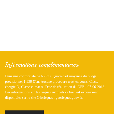
Informations complémentaires
Dans une copropriété de 66 lots. Quote-part moyenne du budget
prévisionnel 1 338 €/an. Aucune procédure n'est en cours. Classe
énergie D, Classe climat A. Date de réalisation du DPE : 07-06-2018.
Les informations sur les risques auxquels ce bien est exposé sont
disponibles sur le site Géorisques : georisques.gouv.fr.