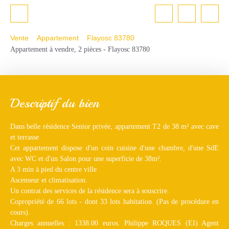
Vente
Appartement
Flayosc 83780
Appartement à vendre, 2 pièces - Flayosc 83780
Descriptif du bien
Dans belle résidence Senior privée, appartement T2 de 38 m² avec cave
et terrasse
Cet appartement dispose d'un coin cuisine d'une chambre, d'une SdE
avec WC et d'un Salon pour une superficie de 38m².
A 3 min à pied du centre ville
Ascenseur et climatisation.
Un contrat des services de la résidence sera à souscrire.
Copropriété de 66 lots - dont 33 lots habitation. (Pas de procédure en
cours).
Charges annuelles : 1338.00 euros. Philippe ROQUES (EI) Agent