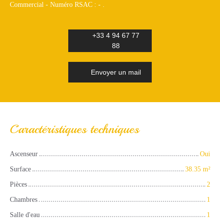
Commercial - Numéro RSAC : - .
+33 4 94 67 77
88
Envoyer un mail
Caractéristiques techniques
Ascenseur
Oui
Surface
38.35
m²
Pièces
2
Chambres
1
Salle d'eau
1