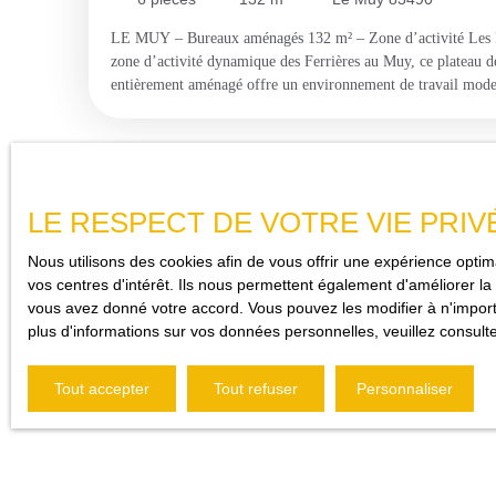
LE MUY – Bureaux aménagés 132 m² – Zone d’activité Les Fe
zone d’activité dynamique des Ferrières au Muy, ce plateau 
entièrement aménagé offre un environnement de travail moder
immédiatement exploitable. Idéalement conçu pour accueillir u
se compose de quatre bureaux indépendants, chacun équipé en é
climatisation et interphone, garantissant un confort optimal 
pour l’accueil de la clientèle. L’ensemble est complété par une
pour les échanges et rendez-vous professionnels, ainsi qu’une
LE RESPECT DE VOTRE VIE PRIV
stockage organisé. Un espace sanitaire avec toilettes hommes 
prestations. Ce bien présente une grande flexibilité d’exploit
Nous utilisons des cookies afin de vous offrir une expérience opt
utilisé indépendamment ou loué séparément, offrant ainsi une
vos centres d'intérêt. Ils nous permettent également d'améliorer la 
rentabilité locative ou de mutualisation des espaces. Le statio
vous avez donné votre accord. Vous pouvez les modifier à n'importe
parking situé immédiatement en face du bâtiment, un atout ess
plus d'informations sur vos données personnelles, veuillez consult
professionnelle. Son emplacement stratégique, au sein d’une 
facilement accessible, en fait un choix idéal pour des professi
services, cabinets ou structures en développement. Un bien cl
Tout accepter
Tout refuser
Personnaliser
fonctionnalité, visibilité et potentiel. À découvrir sans tarder.