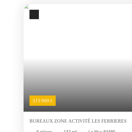
315 000
€
BUREAUX ZONE ACTIVITÉ LES FERRIERES
6
pièces
132
m²
Le Muy 83490