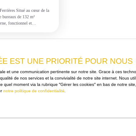
rrières Situé au cœur de la
de bureaux de 132 m²
ne, fonctionnel et
ne activité professionnelle, il
lectricité, fibre optique,
pour les collaborateurs comme
 salle de réunion, parfaite
 salle d’archives permettant un
ÉE EST UNE PRIORITÉ POUR NOUS
et femmes vient parfaire les
ation : chaque bureau peut être
imale et une communication pertinente sur notre site. Grace à ces tec
 opportunité intéressante de
qualité de nos services et la convivialité de notre site internet. Nous 
nnement est facilité grâce à un
 quel moment via la rubrique ″Gérer les cookies″ en bas de notre site,
entiel pour une activité
er
notre politique de confidentialité
.
zone d’activité reconnue et
ons libérales, entreprises de
é en main, offrant