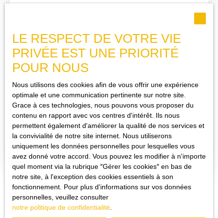
lieu de vie avec activité professionnelle, un projet de division ou
un investissement patrimonial, cette propriété offre une véritable
liberté d'aménagement. Les points forts : Jardin clos avec portail
électrique. Possibilité de stationnement privatif. Plus de 270 m²
LE RESPECT DE VOTRE VIE
exploitables. Grenier aménageable. Deux accès indépendants.
PRIVÉE EST UNE PRIORITÉ
DPE C. Centre du village accessible à pied. Un bien qui s'adapte
à vos projets : Grande résidence familiale. Activité libérale ou
POUR NOUS
bureaux. Création de plusieurs logements (sous réserve des
Sous compromis
autorisations administratives). Investissement locatif. Résidence
Nous utilisons des cookies afin de vous offrir une expérience
principale avec espace professionnel. Une visite virtuelle est
optimale et une communication pertinente sur notre site.
disponible afin de découvrir tout le potentiel de cette propriété.
Grace à ces technologies, nous pouvons vous proposer du
IMMEUBLE DE RAPPORT
contenu en rapport avec vos centres d'intérêt. Ils nous
permettent également d'améliorer la qualité de nos services et
154
m²
Trans-en-Provence 83720
la convivialité de notre site internet. Nous utiliserons
uniquement les données personnelles pour lesquelles vous
En centre ville, Immeuble de rapport loué, Idéalement situé, cet
avez donné votre accord. Vous pouvez les modifier à n'importe
immeuble offre un excellent potentiel locatif avec : - Rez-de-
quel moment via la rubrique ″Gérer les cookies″ en bas de
chaussée : Local commercial de 45 m², déjà loué. - 1er étage :
notre site, à l'exception des cookies essentiels à son
Studio avec pièce indépendante de 35 m², également loué. - 2e et
fonctionnement. Pour plus d'informations sur vos données
3e étages : Appartement duplex de 74 m², actuellement libre,
personnelles, veuillez consulter
offrant une opportunité d'optimisation du rendement. Revenu
notre politique de confidentialité
.
locatif estimé (hors charges) : 1 500 € / mois Estimation :