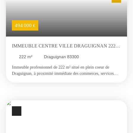
494 000
€
IMMEUBLE CENTRE VILLE DRAGUIGNAN 222
M2
222
m²
Draguignan 83300
Immeuble professionnel de 222 m² situé en plein coeur de
Draguignan, à proximité immédiate des commerces, services
publics, restaurants et transports. Cet immeuble, réparti sur trois
niveaux et équipé d'un ascenseur, convient parfaitement à une
activité libérale, médicale, tertiaire ou administrative. Au rez-de-
chaussée, vous trouverez une grande entrée pouvant servir
d'accueil ou de salle d'attente, un bureau, un WC ainsi qu'un
accès direct à une cour privative avec jardin. Au premier étage,
deux bureaux, wc. Au deuxième étage, deux bureaux
supplémentaires, wc, avec accès au grenier pouvant être utilisé
pour du stockage ou des archives. L'immeuble bénéficie d'une