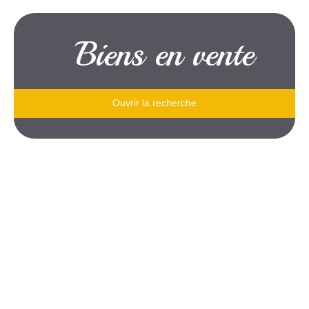
Biens en vente
Ouvrir la recherche
Type de bien
Je souhaite
un immeuble
Localisation
situé à
Budget max (€)
pour un budget de
Surface min (m²)
et une surface d'au moins