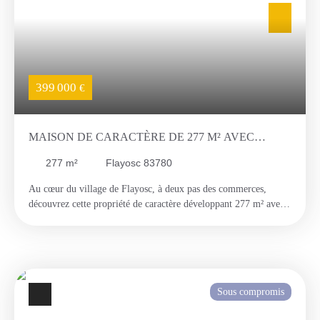
bonne accessibilité et d'un grand parking à proximité immédiate,
facilitant le stationnement de la clientèle ou de la patientèle.
Anciennement loué 50 400 € par an, il représente également une
opportunité intéressante pour un investisseur recherchant un
emplacement central et un potentiel locatif attractif. Un bien rare
en centre-ville de Draguignan, offrant visibilité, fonctionnalité et
399 000
€
confort d'usage.
MAISON DE CARACTÈRE DE 277 M² AVEC
JARDIN EN PLEIN CŒUR DE FLAYOSC
277
m²
Flayosc 83780
Au cœur du village de Flayosc, à deux pas des commerces,
découvrez cette propriété de caractère développant 277 m² avec
jardin privatif, terrasse, stationnement et deux accès
indépendants. Derrière sa façade discrète se cache un bien rare
offrant de nombreuses possibilités d'aménagement. Aujourd'hui,
il se compose d'un vaste espace de vie, d'une cuisine, d'un
appartement T5, d'un grenier aménageable, de caves ainsi que
Sous compromis
d'anciens espaces professionnels pouvant être repensés selon vos
besoins. Que vous recherchiez une grande maison familiale, un