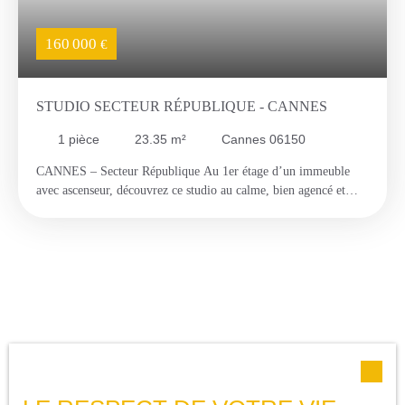
160 000
€
STUDIO SECTEUR RÉPUBLIQUE - CANNES
1
pièce
23.35
m²
Cannes 06150
CANNES – Secteur République Au 1er étage d’un immeuble
avec ascenseur, découvrez ce studio au calme, bien agencé et
fonctionnel. Il se compose d’une entrée, d’une salle d’eau avec
WC, d’une cuisine indépendante et d’une agréable pièce de vie.
Le bien bénéficie de menuiseries en PVC double vitrage,
assurant un bon confort au quotidien. Idéalement situé à
proximité immédiate des commerces, à environ 10 minutes à
pied de la gare et 15 minutes des plages, ce studio constitue une
opportunité intéressante, notamment pour un investissement
locatif ou une résidence principale.