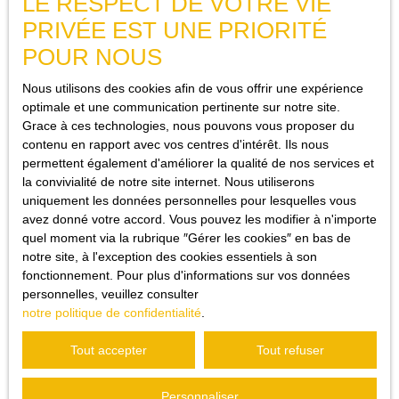
LE RESPECT DE VOTRE VIE
PRIVÉE EST UNE PRIORITÉ
POUR NOUS
Nous utilisons des cookies afin de vous offrir une expérience
optimale et une communication pertinente sur notre site.
Grace à ces technologies, nous pouvons vous proposer du
JE RECHERCHE UN BIEN
contenu en rapport avec vos centres d'intérêt. Ils nous
permettent également d'améliorer la qualité de nos services et
Vente maison Trans-en-Provence (83720)
la convivialité de notre site internet. Nous utiliserons
Vente appartement Trans-en-Provence (83720)
uniquement les données personnelles pour lesquelles vous
avez donné votre accord. Vous pouvez les modifier à n'importe
Vente maison Draguignan (83300)
quel moment via la rubrique ″Gérer les cookies″ en bas de
Location appartement Draguignan (83300)
notre site, à l'exception des cookies essentiels à son
fonctionnement. Pour plus d'informations sur vos données
Vente maison Ampus (83111)
personnelles, veuillez consulter
Vente maison Flayosc (83780)
notre politique de confidentialité
.
Tout accepter
Tout refuser
JE SUIS PROPRIÉTAIRE
Personnaliser