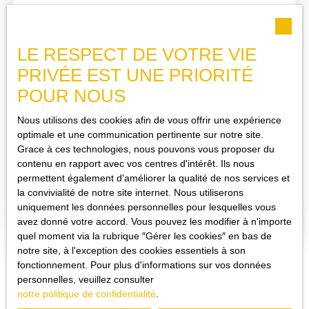
maison. Maximisez vos chances pour cette location ! Avant de
nous contacter, assurez-vous de répondre à nos critères de
solvabilité (revenus équivalents à 3 fois le loyer). Pour une
première prise de contact efficace, merci de privilégier l'envoi
LE RESPECT DE VOTRE VIE
d'un message. Nous vous répondrons avec un lien sécurisé pour
PRIVÉE EST UNE PRIORITÉ
préciser votre candidature et soumettre votre dossier en toute
sécurité.
POUR NOUS
1 564
€ /mois CC
Nous utilisons des cookies afin de vous offrir une expérience
optimale et une communication pertinente sur notre site.
Grace à ces technologies, nous pouvons vous proposer du
MAISON 119M² AVEC PISCINE — LORGUES,
contenu en rapport avec vos centres d'intérêt. Ils nous
QUARTIER CALME
permettent également d'améliorer la qualité de nos services et
5
pièces
119.44
m²
Lorgues 83510
la convivialité de notre site internet. Nous utiliserons
uniquement les données personnelles pour lesquelles vous
À Lorgues, dans un quartier calme et recherché à deux pas du
avez donné votre accord. Vous pouvez les modifier à n'importe
centre-ville, cette maison mitoyenne d'un côté séduira par sa
quel moment via la rubrique ″Gérer les cookies″ en bas de
fonctionnalité et son confort sur deux niveaux. Au rez-de-
notre site, à l'exception des cookies essentiels à son
chaussée, l'entrée dessert une première chambre avec sa salle
fonctionnement. Pour plus d'informations sur vos données
d'eau privative, ainsi qu'un wc indépendant, Le séjour s'ouvre
personnelles, veuillez consulter
sur une cuisine aménagée, l'ensemble bénéficiant de la
notre politique de confidentialité
.
climatisation pour un confort optimal toute l'année. À l'étage,