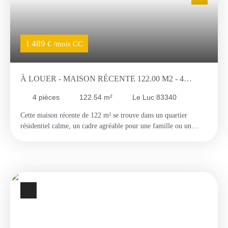
1 489
€ /mois CC
À LOUER - MAISON RÉCENTE 122.00 M2 - 4
CHAMBRES + BUREAU - QUARTIER
4
pièces
122.54
m²
Le Luc 83340
RÉSIDENTIEL CALME
Cette maison récente de 122 m² se trouve dans un quartier
résidentiel calme, un cadre agréable pour une famille ou un
couple. L'entrée dessert un WC indépendant et une grande pièce
de vie lumineuse, avec séjour et cuisine ouverte aménagée. Côté
nuit, on trouve trois chambres, un bureau (idéal en télétravail ou
en chambre d'appoint) et une salle d'eau moderne. À l'extérieur,
une terrasse donne sur un jardin arboré, parfait pour les repas en
plein air et les enfants. Un garage avec accès direct à la maison
complète ce bien. En résumé : maison récente et bien entretenue,
quartier calme, jardin arboré avec terrasse, garage accessible
directement depuis l'intérieur. Maximisez vos chances pour cette