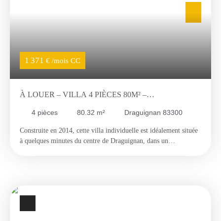
location ! Avant de nous contacter, assurez-vous de répondre à
nos critères de solvabilité (revenus équivalents à 3 fois le loyer).
Pour une première prise de contact efficace, merci de privilégier
l'envoi d'un message. Nous vous répondrons avec un lien
sécurisé pour préciser votre candidature et soumettre votre
dossier en toute sécurité.
1 371
€ /mois CC
À LOUER – VILLA 4 PIÈCES 80M² –
DRAGUIGNAN (PROCHE CENTRE-VILLE)
4
pièces
80.32
m²
Draguignan 83300
Construite en 2014, cette villa individuelle est idéalement située
à quelques minutes du centre de Draguignan, dans un
environnement résidentiel animé. Au rez-de-chaussée : un séjour
lumineux avec cuisine entièrement aménagée et équipée, une
salle de douche, des WC séparés et un local dédié à la machine à
laver. À l'étage : trois chambres dont deux avec rangements
muraux intégrés, le tout climatisé pour un confort optimal en
toute saison. L'extérieur dispose d'une terrasse et d'un cabanon,
ainsi que de deux places de stationnement privatives devant la