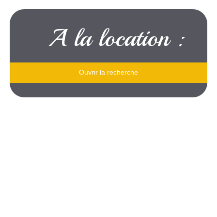
A la location :
Ouvrir la recherche
Type de bien
Je souhaite
une maison
Localisation
situé à
Surface min (m²)
et une surface d'au moins