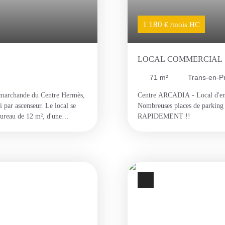
1 180
€ /mois HC
LOCAL COMMERCIAL
71
m²
Trans-en-P
e marchande du Centre Hermès,
Centre ARCADIA - Local d'env.
 par ascenseur. Le local se
Nombreuses places de parking p
ureau de 12 m², d'une
RAPIDEMENT !!
ment, d'une entrée, d'une salle
on libérale, un cabinet médical