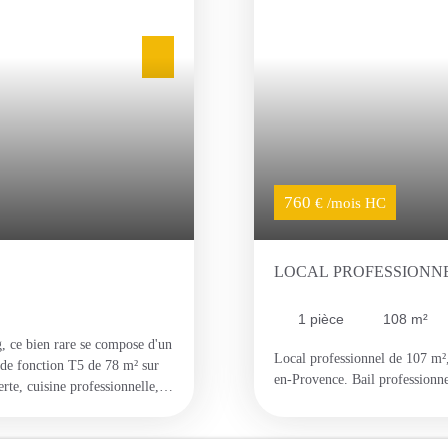
760
€ /mois HC
LOCAL PROFESSIONN
1
pièce
108
m²
g, ce bien rare se compose d'un
Local professionnel de 107 m², 
t de fonction T5 de 78 m² sur
en-Provence. Bail professionne
rte, cuisine professionnelle,
omprend trois chambres, un
eables. Parfait pour une