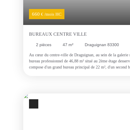
660
€ /mois HC
BUREAUX CENTRE VILLE
2
pièces
47
m²
Draguignan 83300
Au cœur du centre-ville de Draguignan, au sein de la galeri
bureau professionnel de 46,88 m² situé au 2ème étage desservi
compose d'un grand bureau principal de 22 m², d'un second b
troisième pièce de 4 m² pouvant accueillir un espace de range
d'eau avec douche et d'un WC séparé. Idéal pour une professi
ou paramédical, ou tout usage de bureau.