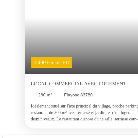
3 000
€ /mois HC
LOCAL COMMERCIAL AVEC LOGEMENT
280
m²
Flayosc 83780
Idéalement situé sur l'axe principal du village, proche parkin
restaurant de 200 m² avec terrasse et jardin, et d'un logemen
deux niveaux. Le restaurant dispose d'une salle, terrasse couve
caves, sanitaires et espace extérieur agréable. Le logement c
bureau, un séjour avec cuisine ouverte et des combles aménag