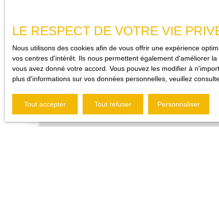
famille, un couple de restaurateurs ou pour loger des saisonni
immédiatement.
LE RESPECT DE VOTRE VIE PRIV
Nous utilisons des cookies afin de vous offrir une expérience opt
vos centres d'intérêt. Ils nous permettent également d'améliorer la 
vous avez donné votre accord. Vous pouvez les modifier à n'importe
plus d'informations sur vos données personnelles, veuillez consult
Tout accepter
Tout refuser
Personnaliser
675
€ /mois HC
LOCAL COMMERCIAL LES ARCS 42 M2