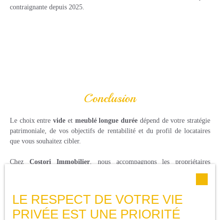
contraignante depuis 2025.
Conclusion
Le choix entre
vide
et
meublé longue durée
dépend de votre stratégie
patrimoniale, de vos objectifs de rentabilité et du profil de locataires
que vous souhaitez cibler.
Chez
Costori Immobilier
, nous accompagnons les propriétaires
bailleurs de la Dracénie pour définir la meilleure stratégie de mise en
location, optimiser la fiscalité et sécuriser la gestion locative.
LE RESPECT DE VOTRE VIE
PRIVÉE EST UNE PRIORITÉ